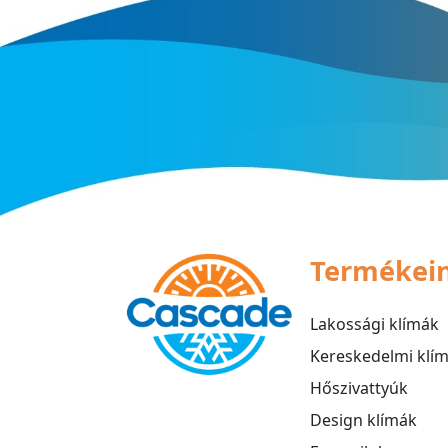
Termékei
Lakossági klímák
Kereskedelmi klí
Hőszivattyúk
Design klímák