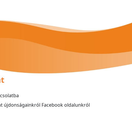
at
pcsolatba
ént újdonságainkról Facebook oldalunkról