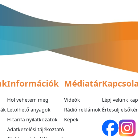
nk
Információk
Médiatár
Kapcsol
Hol vehetem meg
Videók
Lépj velünk ka
mák
Letölhető anyagok
Rádió reklámok
Értesülj elsők
H-tarifa nyilatkozatok
Képek
Adatkezelési tájékoztató