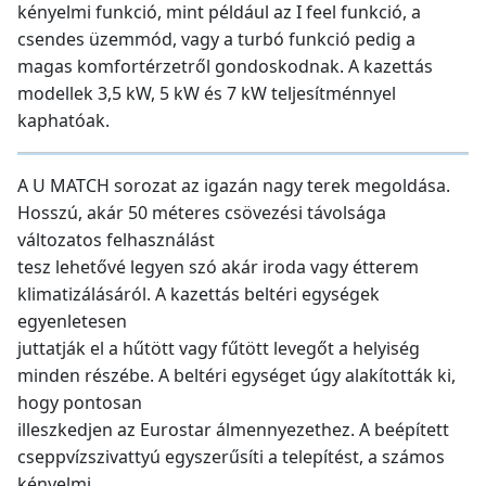
kényelmi funkció, mint például az I feel funkció, a
csendes üzemmód, vagy a turbó funkció pedig a
magas komfortérzetről gondoskodnak. A kazettás
modellek 3,5 kW, 5 kW és 7 kW teljesítménnyel
kaphatóak.
A U MATCH sorozat az igazán nagy terek megoldása.
Hosszú, akár 50 méteres csövezési távolsága
változatos felhasználást
tesz lehetővé legyen szó akár iroda vagy étterem
klimatizálásáról. A kazettás beltéri egységek
egyenletesen
juttatják el a hűtött vagy fűtött levegőt a helyiség
minden részébe. A beltéri egységet úgy alakították ki,
hogy pontosan
illeszkedjen az Eurostar álmennyezethez. A beépített
cseppvízszivattyú egyszerűsíti a telepítést, a számos
kényelmi