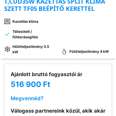
T,CUD35W KAZETTÁS SPLIT KLÍMA
SZETT TF05 BEÉPÍTŐ KERETTEL
Kazettás klíma
Téliesített /
fűtésrásegítés
Hűtőteljesítmény 3.5
Fűtőteljesítmény 4 kW
kW
Ajánlott bruttó fogyasztói ár
516 900 Ft
Megvennéd?
Válogass partnereink közül, akik akár