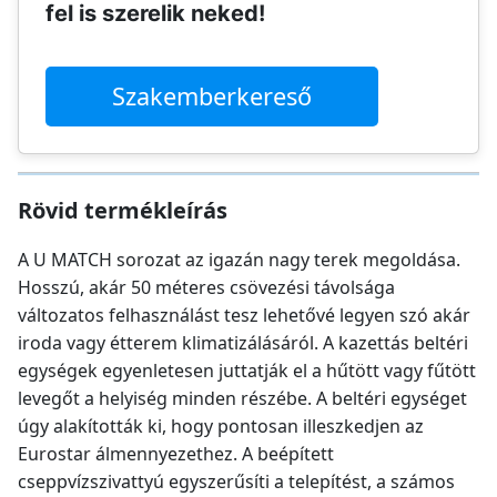
fel is szerelik neked!
Szakemberkereső
Rövid termékleírás
A U MATCH sorozat az igazán nagy terek megoldása.
Hosszú, akár 50 méteres csövezési távolsága
változatos felhasználást tesz lehetővé legyen szó akár
iroda vagy étterem klimatizálásáról. A kazettás beltéri
egységek egyenletesen juttatják el a hűtött vagy fűtött
levegőt a helyiség minden részébe. A beltéri egységet
úgy alakították ki, hogy pontosan illeszkedjen az
Eurostar álmennyezethez. A beépített
cseppvízszivattyú egyszerűsíti a telepítést, a számos