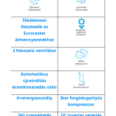
Tökéletesen
illeszkedik az
Euroraster
álmennyezetekhez
3 fokozatú ventilátor
Automatikus
újraindítás
áramkimaradás után
A+energiaosztály
Iker forgódugattyús
kompresszor
Téli üzemeltetés
DC inverter vezérlés