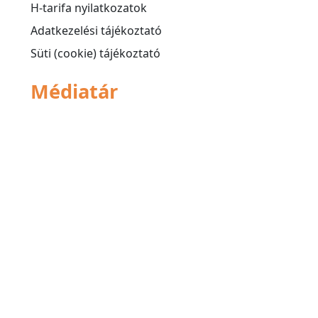
H-tarifa nyilatkozatok
Adatkezelési tájékoztató
Süti (cookie) tájékoztató
Médiatár
Videók
Rádió reklámok
Képek
Kapcsolat
Lépj velünk kapcsolatba
Értesülj elsőként újdonságainkról Facebook
oldalunkról