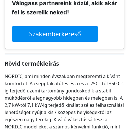
Válogass partnereink közül, akik akár
fel is szerelik neked!
Szakemberkereső
Rövid termékleírás
NORDIC, ami minden évszakban megteremti a kívánt
komfortot! A csepptálcafűtés és a és a -25C°-től +50 C°-
ig terjedő üzemi tartomány gondoskodik a stabil
működésről a legnagyobb hidegben és melegben is. A
2,7 kW-tól 7,1 kW-ig terjedő kínálat széles felhasználási
lehetőséget nyújt a kis / közepes helyiségektől az
egészen nagy terekig. Kiváló választássá teszi a
NORDIC modelleket a számos kényelmi funkció, mint