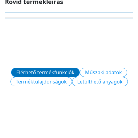
Rövid termékleírás
Elérhető termékfunkciók
Műszaki adatok
Terméktulajdonságok
Letölthető anyagok