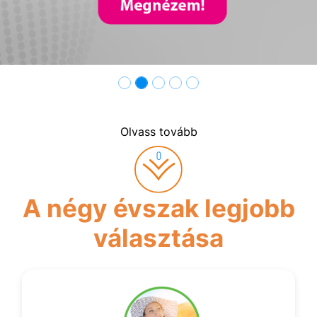
Olvass tovább
A négy évszak legjobb
választása