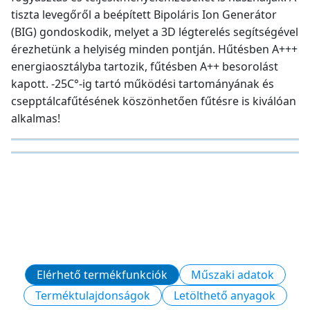
tiszta levegőről a beépített Bipoláris Ion Generátor
(BIG) gondoskodik, melyet a 3D légterelés segítségével
érezhetünk a helyiség minden pontján. Hűtésben A+++
energiaosztályba tartozik, fűtésben A++ besorolást
kapott. -25C°-ig tartó működési tartományának és
csepptálcafűtésének köszönhetően fűtésre is kiválóan
alkalmas!
Elérhető termékfunkciók
Műszaki adatok
Terméktulajdonságok
Letölthető anyagok