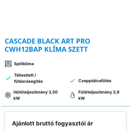
CASCADE BLACK ART PRO
CWH12BAP KLÍMA SZETT
Splitklíma
Téliesített /
Csepptálcafűtés
fűtésrásegítés
Hűtőteljesítmény 3,50
Fűtőteljesítmény 3,9
kW
kW
Ajánlott bruttó fogyasztói ár